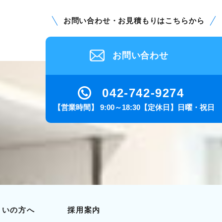
お
問
い
合
わ
せ
・
お
見
積
も
り
は
こ
ち
ら
か
ら
お問い合わせ
042-742-9274
【営業時間】 9:00～18:30【定休日】日曜・祝日
まいの方へ
採用案内